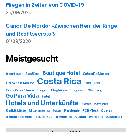
Fliegen in Zeiten von COVID-19
25/09/2020
Cañón De Mordor -Zwischen Herr der Ringe
und Rechtsverstoß
01/09/2020
Meistgesucht
Boutique Hotel
Abenteuer
Ausflüge
Cañon De Mordor
Costa Rica
Cerro de la Muerte
COVID-19
Finca Rosa Blanca
Fliegen
Flughäfen
Flugreise
Glamping
Go Pura Vida
Hotel
Hotels und Unterkünfte
Kaffee Costa Rica
Karibikküste
Mittelamerika
Natur
Pandemie
PCR-Test
Quetzal
Rincón de la Vieja
Tourismus
Travel Blog
Vulkan
Wandern
Wasserfall