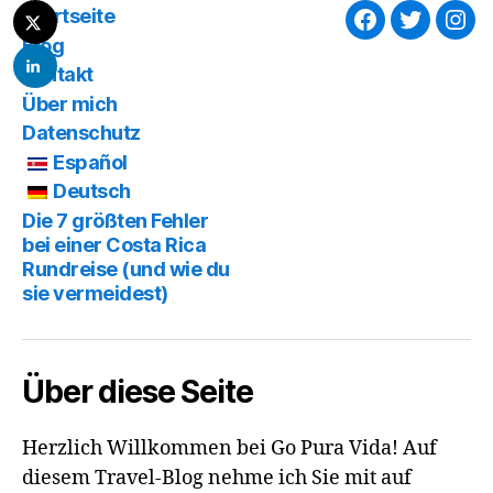
Startseite
Facebook
Twitter
Ins
Blog
Kontakt
Über mich
Datenschutz
Español
Deutsch
Die 7 größten Fehler
bei einer Costa Rica
Rundreise (und wie du
sie vermeidest)
Über diese Seite
Herzlich Willkommen bei Go Pura Vida! Auf
diesem Travel-Blog nehme ich Sie mit auf